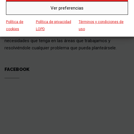
SOBRE NOSOTROS
Ver preferencias
Política de
Política de privacidad
Términos y condiciones de
Grupo Siebla cuenta con un eficaz equipo de profesionales que
cookies
LOPD
uso
están gustosos de atenderle y solucionarle las dudas y
necesidades que tenga en las áreas que trabajamos y
resolviéndole cualquier problema que pueda planteársele.
FACEBOOK