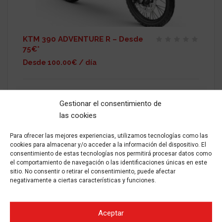
KTM 390 ADVENTURE R – Desde
75€*
Desde 100.00€ / día
Alquiler moto KTM 390 ADVENTURE R Costes Aplicamos 10%
de descuento en alquileres de 3 a 6 días Aplicamos 15% de
Gestionar el consentimiento de
descuento en alquileres de 7 a 14 días Aplicamos 25% de
las cookies
descuento en alquileres de
Para ofrecer las mejores experiencias, utilizamos tecnologías como las
2024
Gasolina
Manual
-
cookies para almacenar y/o acceder a la información del dispositivo. El
ALQUILAR
consentimiento de estas tecnologías nos permitirá procesar datos como
el comportamiento de navegación o las identificaciones únicas en este
sitio. No consentir o retirar el consentimiento, puede afectar
negativamente a ciertas características y funciones.
Aceptar