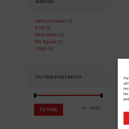
MARCAS
Harley-Davidson
(3)
KTM
(5)
Moto Morini
(2)
MV Agusta
(1)
VOGE
(4)
FILTRAR POR PRECIO
Par
alm
tec
las
pue
FILTRAR