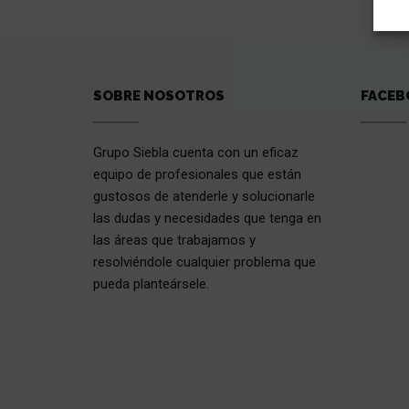
SOBRE NOSOTROS
FACEB
Grupo Siebla cuenta con un eficaz
equipo de profesionales que están
gustosos de atenderle y solucionarle
las dudas y necesidades que tenga en
las áreas que trabajamos y
resolviéndole cualquier problema que
pueda planteársele.