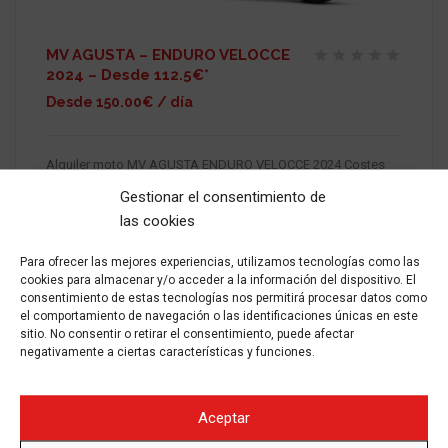
MV AGUSTA – ENDURO VELOCCE
2024 – Desde 112.5€*
Desde 150.00€ / día
Alquiler moto MV AGUSTA ENDURO VELOCCE 2024 Costes
Aplicamos 10% de descuento en alquileres de 3 a 6 días
Gestionar el consentimiento de
Aplicamos 15% de descuento en alquileres de 7 a 14 días
Aplicamos 25% de descuento en alquileres
las cookies
Para ofrecer las mejores experiencias, utilizamos tecnologías como las
2024
Gasolina
Manual
-
ALQUILAR
cookies para almacenar y/o acceder a la información del dispositivo. El
consentimiento de estas tecnologías nos permitirá procesar datos como
el comportamiento de navegación o las identificaciones únicas en este
sitio. No consentir o retirar el consentimiento, puede afectar
negativamente a ciertas características y funciones.
Aceptar