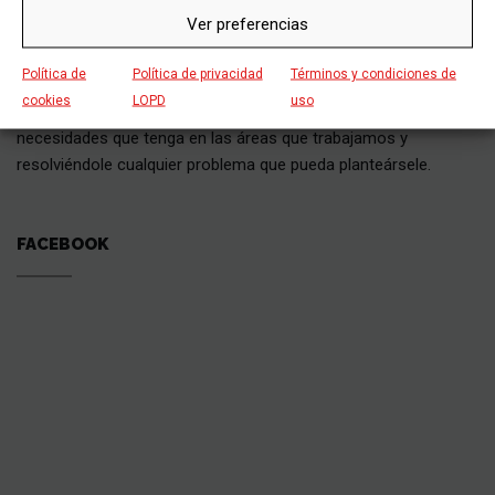
SOBRE NOSOTROS
Ver preferencias
Política de
Política de privacidad
Términos y condiciones de
Grupo Siebla cuenta con un eficaz equipo de profesionales que
cookies
LOPD
uso
están gustosos de atenderle y solucionarle las dudas y
necesidades que tenga en las áreas que trabajamos y
resolviéndole cualquier problema que pueda planteársele.
FACEBOOK