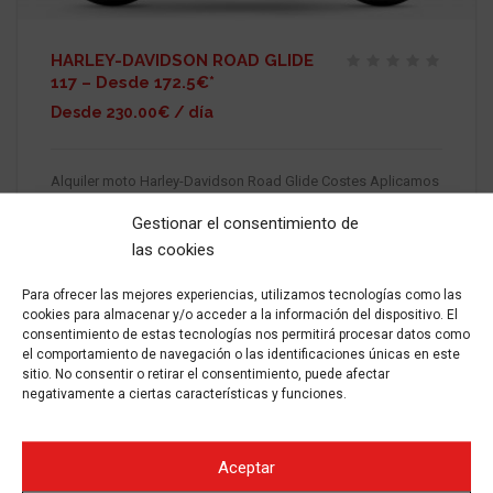
HARLEY-DAVIDSON ROAD GLIDE
117 – Desde 172.5€*
Desde 230.00€ / día
Alquiler moto Harley-Davidson Road Glide Costes Aplicamos
10% de descuento en alquileres de 3 a 6 días Aplicamos 15%
de descuento en alquileres de 7 a 14 días Aplicamos 20% de
Gestionar el consentimiento de
descuento en alquileres de 15
las cookies
Para ofrecer las mejores experiencias, utilizamos tecnologías como las
ALQUILAR
2024
GASOLINA
MANUAL
25000
cookies para almacenar y/o acceder a la información del dispositivo. El
consentimiento de estas tecnologías nos permitirá procesar datos como
el comportamiento de navegación o las identificaciones únicas en este
sitio. No consentir o retirar el consentimiento, puede afectar
negativamente a ciertas características y funciones.
Aceptar