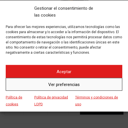
Gestionar el consentimiento de
las cookies
Para ofrecer las mejores experiencias, utilizamos tecnologías como las
cookies para almacenar y/o acceder a la información del dispositivo. El
consentimiento de estas tecnologías nos permitirá procesar datos como
el comportamiento de navegación o las identificaciones únicas en este
sitio. No consentir o retirar el consentimiento, puede afectar
HARLEY-DAVIDSON – NIGHTSTER –
negativamente a ciertas características y funciones.
Desde 136€*
Desde 170.00€ / día
Aceptar
Alquiler Harley Davidson Nightster Costes: Aplicamos 10% de
Ver preferencias
descuento en alquileres de 3 a 6 días Aplicamos 15% de
descuento en alquileres de 7 a 14 días Aplicamos 20% de
descuento en alquileres de 15
Política de
Política de privacidad
Términos y condiciones de
cookies
LOPD
uso
2024
Gasolina
Manual
-
ALQUILAR