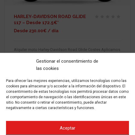
HARLEY-DAVIDSON ROAD GLIDE
117 – Desde 172.5€*
Desde 230.00€ / día
Alquiler moto Harley-Davidson Road Glide Costes Aplicamos
10% de descuento en alquileres de 3 a 6 días Aplicamos 15%
de descuento en alquileres de 7 a 14 días Aplicamos 20% de
Gestionar el consentimiento de
descuento en alquileres de 15
las cookies
Para ofrecer las mejores experiencias, utilizamos tecnologías como las
ALQUILAR
2024
GASOLINA
MANUAL
25000
cookies para almacenar y/o acceder a la información del dispositivo. El
consentimiento de estas tecnologías nos permitirá procesar datos como
el comportamiento de navegación o las identificaciones únicas en este
sitio. No consentir o retirar el consentimiento, puede afectar
negativamente a ciertas características y funciones.
Aceptar