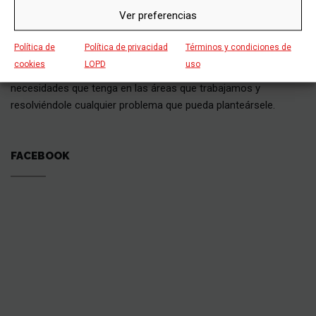
SOBRE NOSOTROS
Ver preferencias
Política de
Política de privacidad
Términos y condiciones de
Grupo Siebla cuenta con un eficaz equipo de profesionales que
cookies
LOPD
uso
están gustosos de atenderle y solucionarle las dudas y
necesidades que tenga en las áreas que trabajamos y
resolviéndole cualquier problema que pueda planteársele.
FACEBOOK