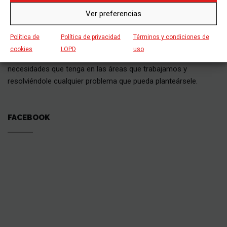
SOBRE NOSOTROS
Ver preferencias
Política de
Política de privacidad
Términos y condiciones de
Grupo Siebla cuenta con un eficaz equipo de profesionales que
cookies
LOPD
uso
están gustosos de atenderle y solucionarle las dudas y
necesidades que tenga en las áreas que trabajamos y
resolviéndole cualquier problema que pueda planteársele.
FACEBOOK