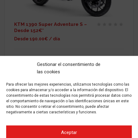
KTM 1390 Super Adventure S –
Desde 152€*
Desde 190.00€ / día
Alquiler KTM 1390 Super Adventure S Costes Aplicamos 10%
de descuento en alquileres de 3 a 6 días Aplicamos 15% de
Gestionar el consentimiento de
descuento en alquileres de 7 a 14 días Aplicamos 25% de
las cookies
descuento en alquileres de
Para ofrecer las mejores experiencias, utilizamos tecnologías como las
2024
Gasolina
Manual
-
cookies para almacenar y/o acceder a la información del dispositivo. El
ALQUILAR
consentimiento de estas tecnologías nos permitirá procesar datos como
el comportamiento de navegación o las identificaciones únicas en este
sitio. No consentir o retirar el consentimiento, puede afectar
negativamente a ciertas características y funciones.
Aceptar