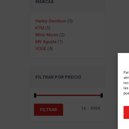
MARCAS
Harley-Davidson
(3)
KTM
(5)
Moto Morini
(2)
MV Agusta
(1)
VOGE
(4)
Par
FILTRAR POR PRECIO
alm
tec
las
pue
FILTRAR