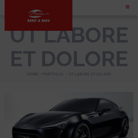
UT LABORE
ET DOLORE
HOME
PORTFOLIO
UT-LABORE-ET-DOLORE