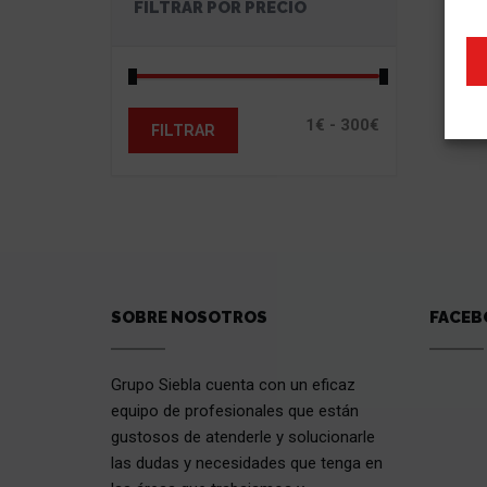
FILTRAR POR PRECIO
FILTRAR
SOBRE NOSOTROS
FACEB
Grupo Siebla cuenta con un eficaz
equipo de profesionales que están
gustosos de atenderle y solucionarle
las dudas y necesidades que tenga en