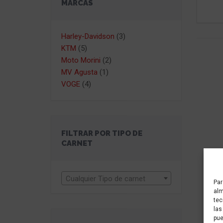
MARCAS
Harley-Davidson
(3)
KTM
(5)
Moto Morini
(2)
MV Agusta
(1)
VOGE
(4)
FILTRAR POR TIPO DE
CARNET
Cualquier Tipo de carnet
Par
alm
tec
las
pue