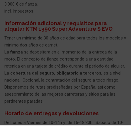
3.000 € de fianza.
incl. impuestos
Información adicional y requisitos para
alquilar KTM 1390 Super Adventure S EVO
Tener un mínimo de 30 años de edad para todos los modelos y
mínimo dos años de carnet.
La
fianza
se depositara en el momento de la entrega de la
moto. El concepto de fianza corresponde a una cantidad
retenida en una tarjeta de crédito durante el periodo de alquiler.
La
cobertura del seguro, obligatorio a terceros,
es a nivel
nacional. Opcional, la contratación del seguro a todo riesgo.
Disponemos de rutas prediseñadas por España, así como
asesoramiento de las mejores carreteras y sitios para las
pertinentes paradas.
Horario de entregas y devoluciones
De Lunes a Viernes de 10-14h y de 16-18.30h . Sábado de 10-
13.30h. fuera de horario según previo acuerdo.