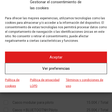
Gestionar el consentimiento de
El fin de semana (Sábado y Domingo) se entregarán el viernes
las cookies
de 16:00 a 19:00 y se devolverán el lunes antes de las 10 de la
mañana.
Para ofrecer las mejores experiencias, utilizamos tecnologías como las
cookies para almacenar y/o acceder a la información del dispositivo. El
consentimiento de estas tecnologías nos permitirá procesar datos como
CONTENIDO INCLUÍDO Y EXTRAS
el comportamiento de navegación o las identificaciones únicas en este
sitio. No consentir o retirar el consentimiento, puede afectar
negativamente a ciertas características y funciones.
300 km/día
Incluído
Cascos Yet para pasajero y acompañante
Incluído
Aceptar
Seguro obligatorio a terceros con asistencia en carretera
Incluído
Asesoramiento sobre las mejores rutas
Ver preferencias
prediseñadas
Incluído
Seguro a todo riesgo con franquicia de 1.000€
40.00€ / Día
Política de
Política de privacidad
Términos y condiciones de
cookies
LOPD
uso
Ropa y accesorios acorde con el modelo
10.00€ / Día
Casco modular para piloto
15.00€ / Total
Casco + BLUETOOTNH Piloto
25.00€ / Total