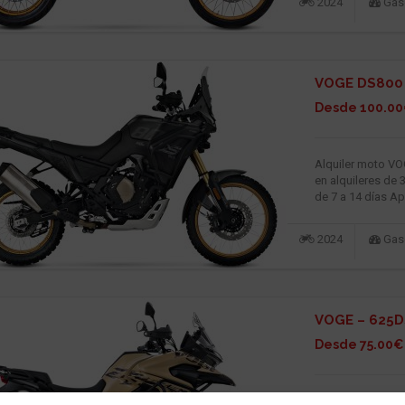
2024
Gaso
VOGE DS800 
Desde 100.00
Alquiler moto V
en alquileres de 
de 7 a 14 días A
2024
Gaso
VOGE – 625D
Desde 75.00€ 
Alquiler moto V