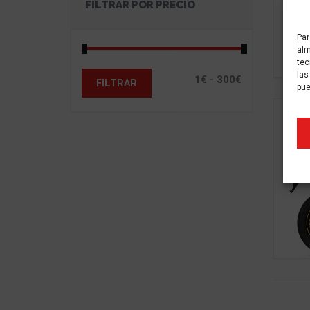
FILTRAR POR PRECIO
Par
alm
tec
las
FILTRAR
pue