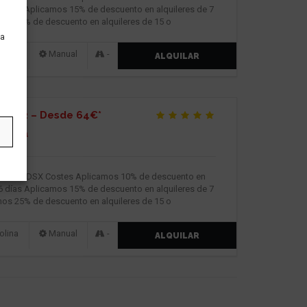
 6 días Aplicamos 15% de descuento en alquileres de 7
mos 25% de descuento en alquileres de 15 o
ra
lina
Manual
-
ALQUILAR
SX A2 – Desde 64€*
 / día
OGE 525DSX Costes Aplicamos 10% de descuento en
 6 días Aplicamos 15% de descuento en alquileres de 7
mos 25% de descuento en alquileres de 15 o
lina
Manual
-
ALQUILAR