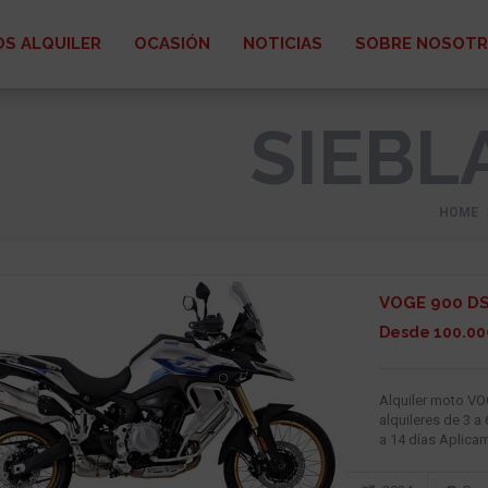
S ALQUILER
OCASIÓN
NOTICIAS
SOBRE NOSOT
SIEBL
HOME
VOGE 900 DS
Desde 100.00
Alquiler moto V
alquileres de 3 a
a 14 días Aplica