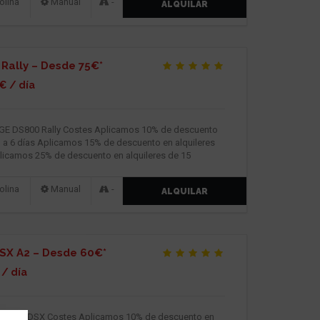
lina
Manual
-
ALQUILAR
Rally – Desde 75€*
€ / día
OGE DS800 Rally Costes Aplicamos 10% de descuento
3 a 6 días Aplicamos 15% de descuento en alquileres
plicamos 25% de descuento en alquileres de 15
lina
Manual
-
ALQUILAR
SX A2 – Desde 60€*
/ día
OGE 525DSX Costes Aplicamos 10% de descuento en