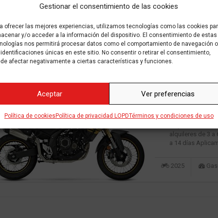
Gestionar el consentimiento de las cookies
alquileres de 3 a
a 14 días Aplica
a ofrecer las mejores experiencias, utilizamos tecnologías como las cookies pa
acenar y/o acceder a la información del dispositivo. El consentimiento de estas
2024
Gaso
nologías nos permitirá procesar datos como el comportamiento de navegación o
 identificaciones únicas en este sitio. No consentir o retirar el consentimiento,
de afectar negativamente a ciertas características y funciones.
VOGE – 525D
Aceptar
Ver preferencias
Desde 80.00€
Política de cookies
Política de privacidad LOPD
Términos y condiciones de uso
Alquiler moto V
alquileres de 3 a
a 14 días Aplica
2025
Gaso