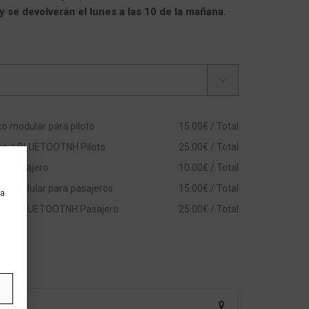
 se devolverán el lunes a las 10 de la mañana.
o modular para piloto
15.00€ / Total
co + BLUETOOTNH Piloto
25.00€ / Total
co Pasajero
10.00€ / Total
o modular para pasajeros
15.00€ / Total
ra
do + BLUETOOTNH Pasajero
25.00€ / Total