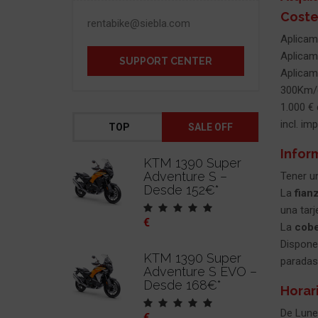
Coste
rentabike@siebla.com
Aplicam
Aplicam
SUPPORT CENTER
Aplicam
300Km/dí
1.000 € 
incl. im
TOP
SALE OFF
Infor
KTM 1390 Super
Adventure S –
Tener u
Desde 152€*
La
fian
una tarj
€
La
cobe
Dispone
KTM 1390 Super
paradas
Adventure S EVO –
Desde 168€*
Horar
De Lune
€