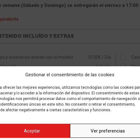
de semana (Sábado y Domingo) se entregarán el viernes a 17:00 y
uivalente
TENIDO INCLUÍDO Y EXTRAS
pa y accesorios acorde con el modelo
10.00€ / Día
Casc
0 km/día
Incluído
Cas
Gestionar el consentimiento de las cookies
nza o cepo para disco delantero
Incluído
Cas
guro Todo Riesgo con franquicia 600€
15.00€ / Día
Casc
a ofrecer las mejores experiencias, utilizamos tecnologías como las cookies pa
acenar y/o acceder a la información del dispositivo. El consentimiento de estas
istencia en carretera
Incluído
Car
nologías nos permitirá procesar datos como el comportamiento de navegación o
esoramiento sobre las mejores rutas prediseñadas
 identificaciones únicas en este sitio. No consentir o retirar el consentimiento,
Incluído
de afectar negativamente a ciertas características y funciones.
e recogida
Aceptar
Ver preferencias