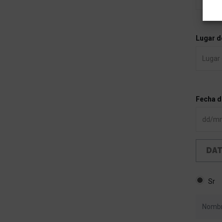
Lugar d
Fecha d
DAT
Sr