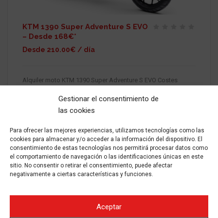
KTM 1390 Super Adventure S EVO
– Desde 168€*
Desde 210.00€ / día
Alquiler moto KTM 1390 Super Adventure S EVO Costes
Aplicamos 10% de descuento en alquileres de 3 a 6 días
Aplicamos 15% de descuento en alquileres de 7 a 14 días
Gestionar el consentimiento de
Aplicamos 25% de descuento en
las cookies
Para ofrecer las mejores experiencias, utilizamos tecnologías como las
ALQUILAR
2023
Gasolina
Manual
25000
cookies para almacenar y/o acceder a la información del dispositivo. El
consentimiento de estas tecnologías nos permitirá procesar datos como
el comportamiento de navegación o las identificaciones únicas en este
sitio. No consentir o retirar el consentimiento, puede afectar
negativamente a ciertas características y funciones.
Aceptar