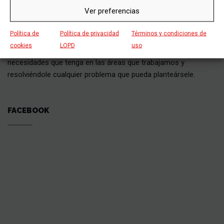
SOBRE NOSOTROS
Ver preferencias
Política de
Política de privacidad
Términos y condiciones de
Grupo Siebla cuenta con un eficaz equipo de profesionales que
cookies
LOPD
uso
están gustosos de atenderle y solucionarle las dudas y
necesidades que tenga en las áreas que trabajamos y
resolviéndole cualquier problema que pueda planteársele.
FACEBOOK