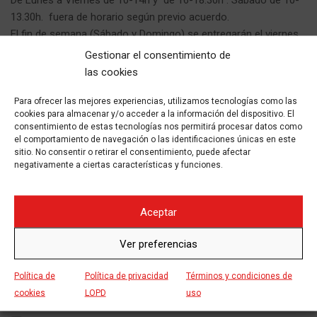
De Lunes a Viernes de 10-14h y de 16-18.30h . Sábado de 10-
13.30h. fuera de horario según previo acuerdo.
El fin de semana (Sábado y Domingo) se entregarán el viernes
de 16:00 a 19:00 y se devolverán el lunes antes de las 10 de la
Gestionar el consentimiento de
mañana.
las cookies
Si buscas equipación alquiler motos Harley-Davidson pincha
Para ofrecer las mejores experiencias, utilizamos tecnologías como las
cookies para almacenar y/o acceder a la información del dispositivo. El
aqui
:
consentimiento de estas tecnologías nos permitirá procesar datos como
el comportamiento de navegación o las identificaciones únicas en este
Moto equivalente
sitio. No consentir o retirar el consentimiento, puede afectar
negativamente a ciertas características y funciones.
CONTENIDO INCLUÍDO Y EXTRAS
Aceptar
300 km/día
Incluído
Ver preferencias
Cascos Yet para pasajero y acompañante
Incluído
Seguro obligatorio a terceros con asistencia en carretera
Política de
Política de privacidad
Términos y condiciones de
Incluído
Asesoramiento sobre las mejores rutas
cookies
LOPD
uso
prediseñadas
Incluído