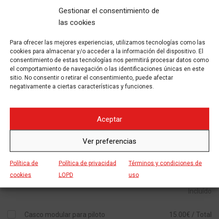
De Lunes a Viernes de 10-14h y de 16-18.30h . Sábado de 10-
Gestionar el consentimiento de
13.30h. fuera de horario según previo acuerdo.
las cookies
El fin de semana (Sábado y Domingo) se entregarán el
viernes a 17:00 y se devolverán el lunes a las 10 de la
Para ofrecer las mejores experiencias, utilizamos tecnologías como las
cookies para almacenar y/o acceder a la información del dispositivo. El
mañana.
consentimiento de estas tecnologías nos permitirá procesar datos como
el comportamiento de navegación o las identificaciones únicas en este
sitio. No consentir o retirar el consentimiento, puede afectar
CONTENIDO INCLUÍDO Y EXTRAS
negativamente a ciertas características y funciones.
Ropa y accesorios acorde con el modelo
10.00€ / Día
Aceptar
300 km/día
Incluído
Pinza o cepo para disco delantero
Incluído
Ver preferencias
Seguro Todo Riesgo con franquicia 600€
15.00€ / Día
Política de
Política de privacidad
Términos y condiciones de
Asistencia en carretera
Incluído
cookies
LOPD
uso
Asesoramiento sobre las mejores rutas prediseñadas
Incluído
Casco modular para piloto
15.00€ / Total