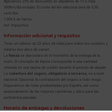
Aplicamos 25% de descuento en alquileres de 15 o más
300Km/día incluido. El coste del km adicional será de 0,30
cent./km.
1.000 € de fianza.
incl. impuestos
Información adicional y requisitos
Tener un mínimo de 22 años de edad para todos los modelos y
mínimo dos años de carnet.
La
fianza
se depositara en el momento de la entrega de la
moto. El concepto de fianza corresponde a una cantidad
retenida en una tarjeta de crédito durante el periodo de alquiler.
La
cobertura del seguro, obligatorio a terceros,
es a nivel
nacional. Opcional, la contratación del seguro a todo riesgo.
Disponemos de rutas prediseñadas por España, así como
asesoramiento de las mejores carreteras y sitios para las
pertinentes paradas.
Horario de entregas y devoluciones