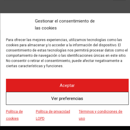
Gestionar el consentimiento de
las cookies
Great Rental Cars
Para ofrecer las mejores experiencias, utilizamos tecnologías como las
cookies para almacenar y/o acceder a la información del dispositivo. El
FIND YOUR CAR
consentimiento de estas tecnologías nos permitirá procesar datos como el
comportamiento de navegación o las identificaciones únicas en este sitio.
No consentir o retirar el consentimiento, puede afectar negativamente a
Lugar de recogida
ciertas características y funciones.
Aceptar
Fecha de recogida
Ver preferencias
Política de
Política de privacidad
Términos y condiciones de
cookies
LOPD
uso
Precio de Categoría