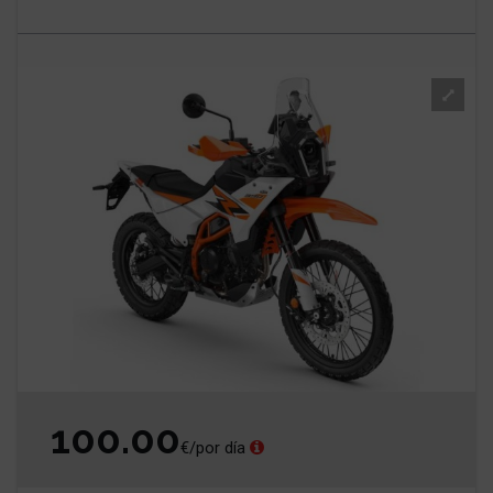
100.00
€/por día