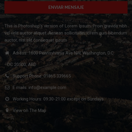
This is Photoshop’s version of Lorem Ipsum. Proin gravida nibh
vel velit auctor aliquet. Aenean sollicitudin, lorem quis bibendum
auctor, nisi elit consequat ipsum
Adress: 1600 Pennsylvania Ave NW, Washington, D.C.
DC 20500, ABD
Support Phone: 01865 339665
E mails: info@example.com
Working Hours: 09:30-21:00 except on Sundays
View on The Map