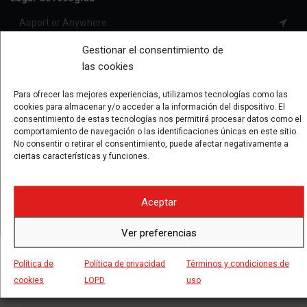
Gestionar el consentimiento de
Fecha de recogida
las cookies
Para ofrecer las mejores experiencias, utilizamos tecnologías como las
cookies para almacenar y/o acceder a la información del dispositivo. El
consentimiento de estas tecnologías nos permitirá procesar datos como el
comportamiento de navegación o las identificaciones únicas en este sitio.
Precio de Categoría
No consentir o retirar el consentimiento, puede afectar negativamente a
ciertas características y funciones.
Aceptar
FIND CAR
Ver preferencias
Política de
Política de privacidad
Términos y condiciones de
cookies
LOPD
uso